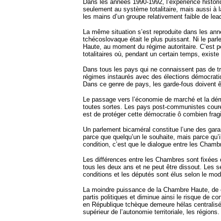
Dans les années 1990-1992, l’expérience histor
seulement au système totalitaire, mais aussi à l
les mains d’un groupe relativement faible de lea
La même situation s’est reproduite dans les année
tchécoslovaque était le plus puissant. Ni le par
Haute, au moment du régime autoritaire. C’est p
totalitaires où, pendant un certain temps, existe
Dans tous les pays qui ne connaissent pas de trad
régimes instaurés avec des élections démocratique
Dans ce genre de pays, les garde-fous doivent êtr
Le passage vers l’économie de marché et la démo
toutes sortes. Les pays post-communistes couren
est de protéger cette démocratie ô combien fragi
Un parlement bicaméral constitue l’une des gara
parce que quelqu’un le souhaite, mais parce qu’
condition, c’est que le dialogue entre les Chamb
Les différences entre les Chambres sont fixées 
tous les deux ans et ne peut être dissout. Les s
conditions et les députés sont élus selon le mode
La moindre puissance de la Chambre Haute, de c
partis politiques et diminue ainsi le risque de co
en République tchèque demeure hélas centralisé.
supérieur de l’autonomie territoriale, les régions.