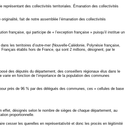
de représentant des collectivités territoriales. Émanation des collectivités
riginalité, fait de notre assemblée l’émanation des collectivités
ion française, qui participe de « l’exception française » puisqu’il institue un
ans les territoires d’outre-mer (Nouvelle-Calédonie, Polynésie française,
es Français établis hors de France, qui sont 2 millions, désignent, par le
omposé des députés du département, des conseillers régionaux élus dans le
e varie en fonction de l’importance de la population des communes
posé pour près de 96 % par des délégués des communes, ces « cellules de base
, en effet, désignés selon le nombre de sièges de chaque département, au
ation proportionnelle.
aire cesser les querelles en représentativité et donc les procès en légitimité