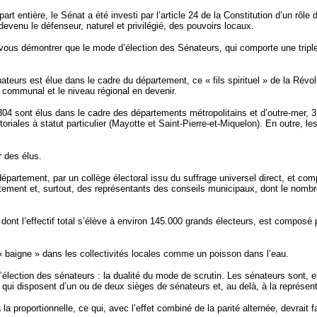
t entière, le Sénat a été investi par l’article 24 de la Constitution d’un rôle 
 devenu le défenseur, naturel et privilégié, des pouvoirs locaux.
ous démontrer que le mode d’élection des Sénateurs, qui comporte une triple o
teurs est élue dans le cadre du département, ce « fils spirituel » de la Révolut
u communal et le niveau régional en devenir.
4 sont élus dans le cadre des départements métropolitains et d’outre-mer, 3 d
ritoriales à statut particulier (Mayotte et Saint-Pierre-et-Miquelon). En outre, l
r des élus.
département, par un collège électoral issu du suffrage universel direct, et c
ement et, surtout, des représentants des conseils municipaux, dont le nombr
s, dont l’effectif total s’élève à environ 145.000 grands électeurs, est com
« baigne » dans les collectivités locales comme un poisson dans l’eau.
 d’élection des sénateurs : la dualité du mode de scrutin. Les sénateurs sont
 qui disposent d’un ou de deux sièges de sénateurs et, au delà, à la représent
a proportionnelle, ce qui, avec l’effet combiné de la parité alternée, devrait f