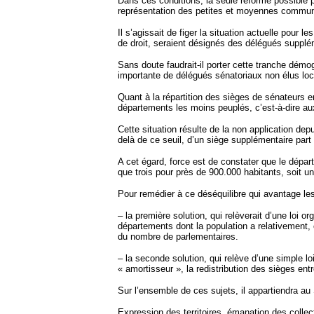
Dans ces conditions, la seule réforme possible po
représentation des petites et moyennes commune
Il s’agissait de figer la situation actuelle pou
de droit, seraient désignés des délégués supplé
Sans doute faudrait-il porter cette tranche dém
importante de délégués sénatoriaux non élus lo
Quant à la répartition des sièges de sénateurs e
départements les moins peuplés, c’est-à-dire a
Cette situation résulte de la non application de
delà de ce seuil, d’un siège supplémentaire part
A cet égard, force est de constater que le dépa
que trois pour près de 900.000 habitants, soit u
Pour remédier à ce déséquilibre qui avantage le
– la première solution, qui relèverait d’une loi 
départements dont la population a relativement, 
du nombre de parlementaires.
– la seconde solution, qui relève d’une simple lo
« amortisseur », la redistribution des sièges ent
Sur l’ensemble de ces sujets, il appartiendra a
Expression des territoires, émanation des collec