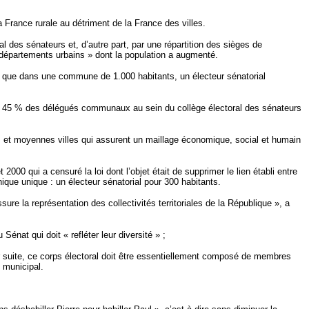
 France rurale au détriment de la France des villes.
l des sénateurs et, d’autre part, par une répartition des sièges de
départements urbains » dont la population a augmenté.
er que dans une commune de 1.000 habitants, un électeur sénatorial
par 45 % des délégués communaux au sein du collège électoral des sénateurs
ites et moyennes villes qui assurent un maillage économique, social et humain
 2000 qui a censuré la loi dont l’objet était de supprimer le lien établi entre
que unique : un électeur sénatorial pour 300 habitants.
ure la représentation des collectivités territoriales de la République », a
Sénat qui doit « refléter leur diversité » ;
r suite, ce corps électoral doit être essentiellement composé de membres
 municipal.