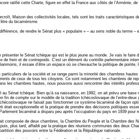
ore ratifié cette Charte, figure en effet la France aux côtés de l’Arménie, de l
roît, Maison des collectivités locales, tels sont les traits caractéristiques de
d’être du bicamérisme.
 différence, de rendre le Sénat plus « populaire » – au sens noble du terme –
 de présenter le Sénat tchèque qui est le plus jeune au monde. Je vais le fair
 de frein et de contrepoids. C’est un élément du contrôle parlementaire interne de
Néanmoins, il essaie d’être un espace où se chevauche la politique de pointe, l
particuliers de la société et se range parmi la minorité des chambres hautes
fférents de ceux de tous les citoyens. Ce sont notamment les chambres de représ
Dans les chambres hautes, nous pouvons aussi rencontrer des intérêts professio
tel au Sénat tchèque. Bien qu’à sa naissance, en 1992, on ait prévu une base r
n fin de compte sur le modèle de la tradition tchécoslovaque de l’entre-deux gu
 tchécoslovaque ne faisait pas fonctionner ce système bicaméral de façon o
i était exceptionnelle et la pratique de prendre des décisions politiques esse
 Parlement bicaméral a disparu peu après l’occupation du pays en 1939 pour r
était composée de deux chambres, la Chambre du Peuple et la Chambre des Nat
uis, plus tard, affaibli par la pratique des réunions communes des deux Cha
épartition des pouvoirs entre la Fédération et la République nationale.