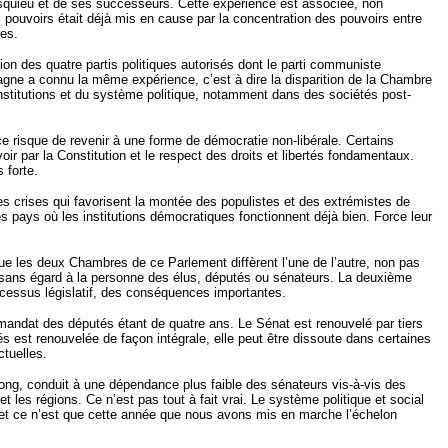
squieu et de ses successeurs. Cette expérience est associée, non
s pouvoirs était déjà mis en cause par la concentration des pouvoirs entre
res.
ion des quatre partis politiques autorisés dont le parti communiste
spagne a connu la même expérience, c’est à dire la disparition de la Chambre
nstitutions et du système politique, notamment dans des sociétés post-
 ce risque de revenir à une forme de démocratie non-libérale. Certains
oir par la Constitution et le respect des droits et libertés fondamentaux.
 forte.
es crises qui favorisent la montée des populistes et des extrémistes de
 pays où les institutions démocratiques fonctionnent déjà bien. Force leur
ue les deux Chambres de ce Parlement diffèrent l’une de l’autre, non pas
, sans égard à la personne des élus, députés ou sénateurs. La deuxième
rocessus législatif, des conséquences importantes.
 mandat des députés étant de quatre ans. Le Sénat est renouvelé par tiers
s est renouvelée de façon intégrale, elle peut être dissoute dans certaines
ctuelles.
ong, conduit à une dépendance plus faible des sénateurs vis-à-vis des
et les régions. Ce n’est pas tout à fait vrai. Le système politique et social
e et ce n’est que cette année que nous avons mis en marche l’échelon