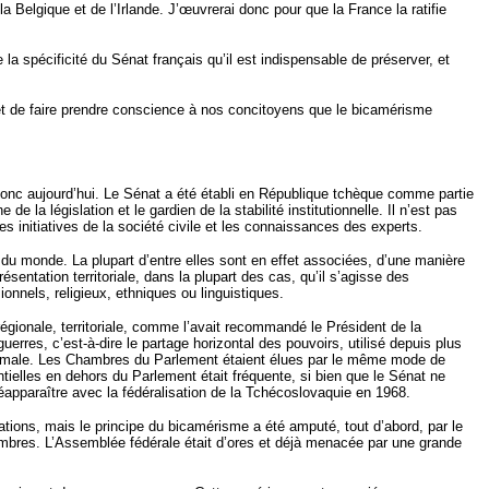
a Belgique et de l’Irlande. J’œuvrerai donc pour que la France la ratifie
 la spécificité du Sénat français qu’il est indispensable de préserver, et
 et de faire prendre conscience à nos concitoyens que le bicamérisme
e donc aujourd’hui. Le Sénat a été établi en République tchèque comme partie
 la législation et le gardien de la stabilité institutionnelle. Il n’est pas
es initiatives de la société civile et les connaissances des experts.
 du monde. La plupart d’entre elles sont en effet associées, d’une manière
entation territoriale, dans la plupart des cas, qu’il s’agisse des
nnels, religieux, ethniques ou linguistiques.
égionale, territoriale, comme l’avait recommandé le Président de la
erres, c’est-à-dire le partage horizontal des pouvoirs, utilisé depuis plus
ptimale. Les Chambres du Parlement étaient élues par le même mode de
ntielles en dehors du Parlement était fréquente, si bien que le Sénat ne
éapparaître avec la fédéralisation de la Tchécoslovaquie en 1968.
ions, mais le principe du bicamérisme a été amputé, tout d’abord, par le
mbres. L’Assemblée fédérale était d’ores et déjà menacée par une grande