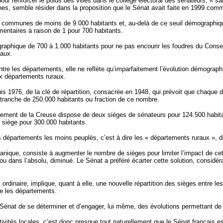
ur renforcer le poids des villes dans le collège électoral des sénateurs, « san
s, semble résider dans la proposition que le Sénat avait faite en 1999 com
r les communes de moins de 9.000 habitants et, au-delà de ce seuil démographiq
mentaires à raison de 1 pour 700 habitants.
ographique de 700 à 1.000 habitants pour ne pas encourir les foudres du Conse
caux.
ntre les départements, elle ne reflète qu’imparfaitement l’évolution démograph
ux départements ruraux.
puis 1976, de la clé de répartition, consacrée en 1948, qui prévoit que chaque
 tranche de 250.000 habitants ou fraction de ce nombre.
rtement de la Creuse dispose de deux sièges de sénateurs pour 124.500 habita
n siège pour 300.000 habitants.
s départements les moins peuplés, c’est à dire les « départements ruraux », 
organique, consiste à augmenter le nombre de sièges pour limiter l’impact de ce
ou dans l’absolu, diminué. Le Sénat a préféré écarter cette solution, considér
i ordinaire, implique, quant à elle, une nouvelle répartition des sièges entre l
re les départements.
u Sénat de se déterminer et d’engager, lui même, des évolutions permettant de
tivités locales, c’est donc presque tout naturellement que le Sénat français 