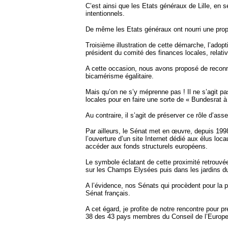
C’est ainsi que les Etats généraux de Lille, en s
intentionnels.
De même les Etats généraux ont nourri une propo
Troisième illustration de cette démarche, l’adopt
président du comité des finances locales, relative
A cette occasion, nous avons proposé de reconnaî
bicamérisme égalitaire.
Mais qu’on ne s’y méprenne pas ! Il ne s’agit p
locales pour en faire une sorte de « Bundesrat à
Au contraire, il s’agit de préserver ce rôle d’as
Par ailleurs, le Sénat met en œuvre, depuis 1998, 
l’ouverture d’un site Internet dédié aux élus loca
accéder aux fonds structurels européens.
Le symbole éclatant de cette proximité retrouvée 
sur les Champs Elysées puis dans les jardins du
A l’évidence, nos Sénats qui procèdent pour la plu
Sénat français.
A cet égard, je profite de notre rencontre pour 
38 des 43 pays membres du Conseil de l’Europe e