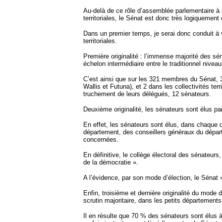
Au-delà de ce rôle d’assemblée parlementaire à par
territoriales, le Sénat est donc très logiquement
Dans un premier temps, je serai donc conduit à v
territoriales.
Première originalité : l’immense majorité des séna
échelon intermédiaire entre le traditionnel nivea
C’est ainsi que sur les 321 membres du Sénat, 30
Wallis et Futuna), et 2 dans les collectivités ter
truchement de leurs délégués, 12 sénateurs.
Deuxième originalité, les sénateurs sont élus pa
En effet, les sénateurs sont élus, dans chaque 
département, des conseillers généraux du départ
concernées.
En définitive, le collège électoral des sénateur
de la démocratie ».
A l’évidence, par son mode d’élection, le Sénat 
Enfin, troisième et dernière originalité du mode
scrutin majoritaire, dans les petits départements
Il en résulte que 70 % des sénateurs sont élus à l