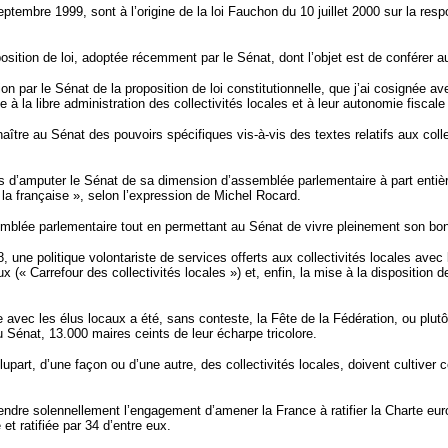
eptembre 1999, sont à l’origine de la loi Fauchon du 10 juillet 2000 sur la res
sition de loi, adoptée récemment par le Sénat, dont l’objet est de conférer a
ion par le Sénat de la proposition de loi constitutionnelle, que j’ai cosignée a
 à la libre administration des collectivités locales et à leur autonomie fiscale 
tre au Sénat des pouvoirs spécifiques vis-à-vis des textes relatifs aux colle
as d’amputer le Sénat de sa dimension d’assemblée parlementaire à part entièr
 la française », selon l’expression de Michel Rocard.
semblée parlementaire tout en permettant au Sénat de vivre pleinement son bonus
une politique volontariste de services offerts aux collectivités locales avec la
ux (« Carrefour des collectivités locales ») et, enfin, la mise à la disposition 
avec les élus locaux a été, sans conteste, la Fête de la Fédération, ou plutôt
 Sénat, 13.000 maires ceints de leur écharpe tricolore.
part, d’une façon ou d’une autre, des collectivités locales, doivent cultiver ce
prendre solennellement l’engagement d’amener la France à ratifier la Charte e
t ratifiée par 34 d’entre eux.