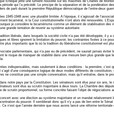
ique tchèque jette une lumière nouvelle sur les maximes de Charles de Monte
a période qui l’a précédé. Le principe de la séparation et de la pondération de
ders de parti durant la première République démocratique de l’entre-deux guer
s 1945-1948 avec une pluralité limitée. A l’époque, il s’agissait de l’associat
lement bicaméral, ni la Cour constitutionnelle n’ont alors été renouvelés. L’E
ourquoi je considère le bicamérisme comme un élément de stabilisation des i
 une grande tentation de revenir au système autoritaire.
ition libérale, dans lesquels la société civile n’a pas été développée, il y a
s et libres ignorent la limitation du pouvoir, les contraintes fixées à ce pouv
e plus importants que là où la tradition du libéralisme constitutionnel est plus
cratie parlementaire, qui n’a pas eu de précédent, ne saurait jamais éviter l
t le risque de manquer de stabilité dans une mesure bien plus grande que les
le.
nties indispensables, mais seulement à deux conditions : la première, c’est q
il s’agit d’une conséquence logique de deux modes différents de constitution
res ne constitue pas une simple conversation, mais qu’il entraîne, dans le p
dans notre pays par la Constitution. Les sénateurs sont élus pour six ans, le
énateurs sont élus au scrutin majoritaire à deux tours. La Chambre des député
 de scrutin proportionnel, sa forme concrète faisant l’objet de négociations a
oncert avec une élection au système majoritaire et un mandat relativement l
ncentration du pouvoir. Il semblerait donc qu’il n’y a pas de lien entre le Sénat 
 Ce n’est que l’année dernière que nous avons lancé une réforme territorial