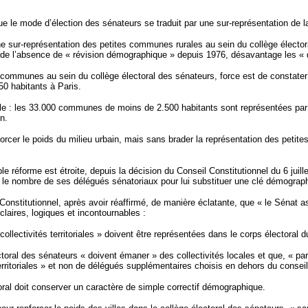
e le mode d’élection des sénateurs se traduit par une sur-représentation de la
ne sur-représentation des petites communes rurales au sein du collège électora
n de l’absence de « révision démographique » depuis 1976, désavantage les « 
s communes au sein du collège électoral des sénateurs, force est de constat
50 habitants à Paris.
rurale : les 33.000 communes de moins de 2.500 habitants sont représentées 
n.
renforcer le poids du milieu urbain, mais sans brader la représentation des pet
le réforme est étroite, depuis la décision du Conseil Constitutionnel du 6 juillet
 le nombre de ses délégués sénatoriaux pour lui substituer une clé démographi
Constitutionnel, après avoir réaffirmé, de manière éclatante, que « le Sénat ass
laires, logiques et incontournables :
ollectivités territoriales » doivent être représentées dans le corps électoral du 
oral des sénateurs « doivent émaner » des collectivités locales et que, « pa
rritoriales » et non de délégués supplémentaires choisis en dehors du conseil
toral doit conserver un caractère de simple correctif démographique.