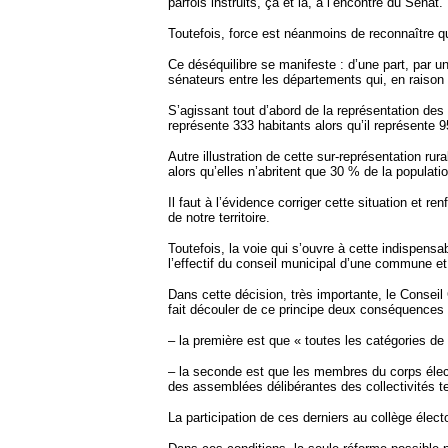
parfois instruits, ça et là, à l’encontre du Sénat.
Toutefois, force est néanmoins de reconnaître qu
Ce déséquilibre se manifeste : d’une part, par u
sénateurs entre les départements qui, en raiso
S’agissant tout d’abord de la représentation de
représente 333 habitants alors qu’il représente 9
Autre illustration de cette sur-représentation 
alors qu’elles n’abritent que 30 % de la populatio
Il faut à l’évidence corriger cette situation et 
de notre territoire.
Toutefois, la voie qui s’ouvre à cette indispensab
l’effectif du conseil municipal d’une commune et
Dans cette décision, très importante, le Conseil 
fait découler de ce principe deux conséquences c
– la première est que « toutes les catégories de c
– la seconde est que les membres du corps élect
des assemblées délibérantes des collectivités te
La participation de ces derniers au collège élec