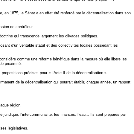
 en 1875, le Sénat a en effet été renforcé par la décentralisation dans son
ssion de contrôleur.
doctrine qui transcende largement les clivages politiques.
sant d’un véritable statut et des collectivités locales possédant les
u’il considère comme une réforme bénéfique dans la mesure où elle libère les
 de proximité.
ropositions précises pour « l’Acte II de la décentralisation ».
rmanent de la décentralisation qui pourrait établir, chaque année, un rapport
haque région.
juridique, l’intercommunalité, les finances, l’eau... Ils sont préparés par
es législatives.