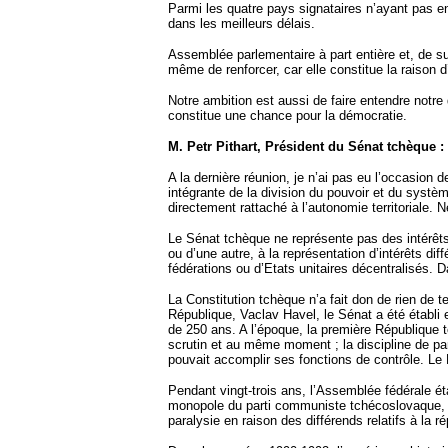
Parmi les quatre pays signataires n’ayant pas enc
dans les meilleurs délais.
Assemblée parlementaire à part entière et, de surc
même de renforcer, car elle constitue la raison 
Notre ambition est aussi de faire entendre notre
constitue une chance pour la démocratie.
M. Petr Pithart, Président du Sénat tchèque :
A la dernière réunion, je n’ai pas eu l’occasion
intégrante de la division du pouvoir et du système
directement rattaché à l’autonomie territoriale. 
Le Sénat tchèque ne représente pas des intérêts 
ou d’une autre, à la représentation d’intérêts di
fédérations ou d’Etats unitaires décentralisés. 
La Constitution tchèque n’a fait don de rien de 
République, Vaclav Havel, le Sénat a été établi e
de 250 ans. A l’époque, la première République
scrutin et au même moment ; la discipline de part
pouvait accomplir ses fonctions de contrôle. Le
Pendant vingt-trois ans, l’Assemblée fédérale 
monopole du parti communiste tchécoslovaque, p
paralysie en raison des différends relatifs à la r