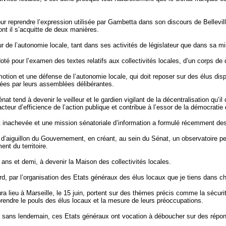
reprendre l’expression utilisée par Gambetta dans son discours de Belleville,
dont il s’acquitte de deux manières.
ur de l’autonomie locale, tant dans ses activités de législateur que dans sa mi
té pour l’examen des textes relatifs aux collectivités locales, d’un corps de 
ion et une défense de l’autonomie locale, qui doit reposer sur des élus dispo
ées par leurs assemblées délibérantes.
énat tend à devenir le veilleur et le gardien vigilant de la décentralisation q
facteur d’efficience de l’action publique et contribue à l’essor de la démocratie
 inachevée et une mission sénatoriale d’information a formulé récemment des p
le d’aiguillon du Gouvernement, en créant, au sein du Sénat, un observatoire pe
ent du territoire.
ans et demi, à devenir la Maison des collectivités locales.
ord, par l’organisation des Etats généraux des élus locaux que je tiens dans c
a lieu à Marseille, le 15 juin, portent sur des thèmes précis comme la sécurité 
prendre le pouls des élus locaux et la mesure de leurs préoccupations.
» sans lendemain, ces Etats généraux ont vocation à déboucher sur des répons