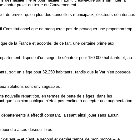
s déshabiller Pierre pour habiller Paul », c’est-à-dire sans diminuer la
me contre-projet au texte du Gouvernement.
ue, de prévoir qu’en plus des conseillers municipaux, électeurs sénatoriaux
il Constitutionnel que ne manquerait pas de provoquer une proportion trop
ique de la France et accorde, de ce fait, une certaine prime aux
 département dispose d’un siège de sénateur pour 150.000 habitants et, au-
nts, soit un siège pour 62.250 habitants, tandis que le Var n’en possède
deux solutions sont envisageables :
tte nouvelle répartition, en termes de perte de sièges, dans les
ant que l’opinion publique n’était pas encline à accepter une augmentation
es départements à effectif constant, laissant ainsi jouer sans aucun
 répondre à ces déséquilibres.
est devenu – et c’est le second et dernier temps de mon propos – le