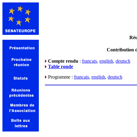
Réu
Contribution d
Compte rendu
:
français
,
english
,
deutsch
Table ronde
Programme :
français
,
english
,
deutsch