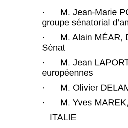
· M. Jean-Marie POI
groupe sénatorial d’a
· M. Alain MÉAR, Di
Sénat
· M. Jean LAPORTE, 
européennes
· M. Olivier DELAM
· M. Yves MAREK, C
ITALIE