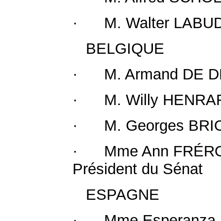
· M. Walter LABUDA,
BELGIQUE
· M. Armand DE DE
· M. Willy HENRARD
· M. Georges BRION, 
· Mme Ann FRÉROTTE
Président du Sénat
ESPAGNE
· Mme Esperanza 