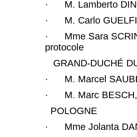
· M. Lamberto DINI,
· M. Carlo GUELFI, 
· Mme Sara SCRINZI,
protocole
GRAND-DUCHÉ DU 
· M. Marcel SAUBER,
· M. Marc BESCH, S
POLOGNE
· Mme Jolanta DANI