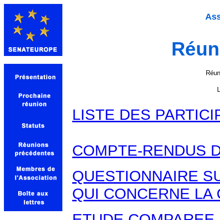
Ass
Réun
Réun
L
LISTE DES PARTIC
COMPTE-RENDUS D
QUESTIONNAIRE SU
QUI CONCERNE LA 
ETUDE COMPAREE S