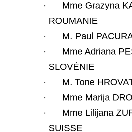
· Mme Grazyna KAS
ROUMANIE
· M. Paul PACURARU
· Mme Adriana PES
SLOVÉNIE
· M. Tone HROVAT, P
· Mme Marija DROFE
· Mme Lilijana ZUR
SUISSE